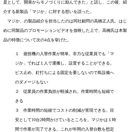
是として、開発からモノづくりに励んできた」と話し、この後、紹
介する新製品「マジか」に対する想いを語った。
マジか、の製品紹介を担当したのは同社顧問の高橋正人氏。はじ
めに同製品のプロモーションビデオを放映した上で、高橋氏は本製
品の特徴について次の4点を挙げた。
１ 遊技機の入替作業が簡単。非力な従業員でも「マ
ジか」でれば１人で運搬し、設置することができる。
ビス止め、釘打ちによる固定を要しないので島設備へ
のダメージもない
２ 従業員の作業負担が軽減され、作業時間も短縮で
きる
３ 作業時間の短縮でコストの削減が実現できる。目
安として10台2時間かけているところを、マジかは１時
間で作業が完了できる。これが年間の入替台数を想定