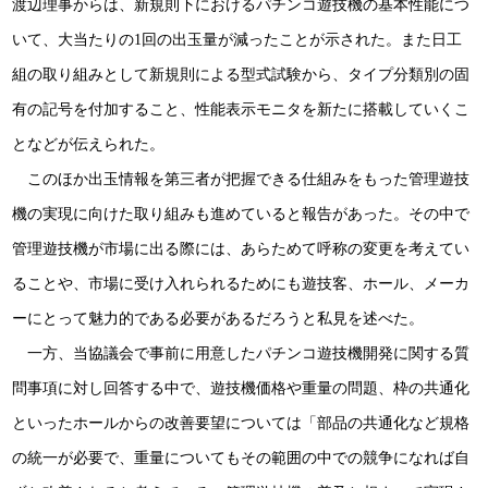
渡辺理事からは、新規則下におけるパチンコ遊技機の基本性能につ
いて、大当たりの1回の出玉量が減ったことが示された。また日工
組の取り組みとして新規則による型式試験から、タイプ分類別の固
有の記号を付加すること、性能表示モニタを新たに搭載していくこ
となどが伝えられた。
このほか出玉情報を第三者が把握できる仕組みをもった管理遊技
機の実現に向けた取り組みも進めていると報告があった。その中で
管理遊技機が市場に出る際には、あらためて呼称の変更を考えてい
ることや、市場に受け入れられるためにも遊技客、ホール、メーカ
ーにとって魅力的である必要があるだろうと私見を述べた。
一方、当協議会で事前に用意したパチンコ遊技機開発に関する質
問事項に対し回答する中で、遊技機価格や重量の問題、枠の共通化
といったホールからの改善要望については「部品の共通化など規格
の統一が必要で、重量についてもその範囲の中での競争になれば自