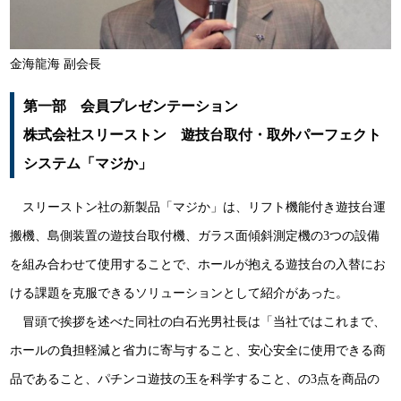
金海龍海 副会長
第一部 会員プレゼンテーション
株式会社スリーストン 遊技台取付・取外パーフェクト
システム「マジか」
スリーストン社の新製品「マジか」は、リフト機能付き遊技台運
搬機、島側装置の遊技台取付機、ガラス面傾斜測定機の3つの設備
を組み合わせて使用することで、ホールが抱える遊技台の入替にお
ける課題を克服できるソリューションとして紹介があった。
冒頭で挨拶を述べた同社の白石光男社長は「当社ではこれまで、
ホールの負担軽減と省力に寄与すること、安心安全に使用できる商
品であること、パチンコ遊技の玉を科学すること、の3点を商品の