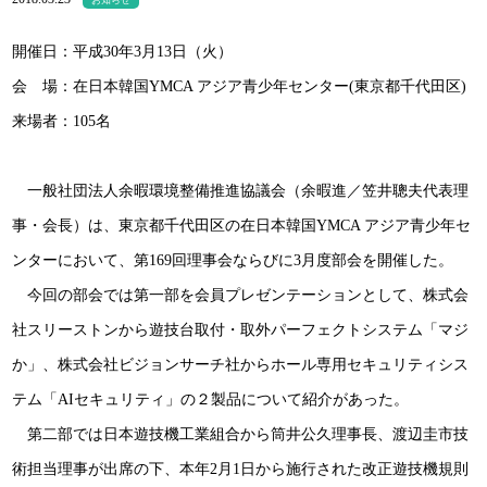
お知らせ
開催日：平成30年3月13日（火）
会 場：在日本韓国YMCA アジア青少年センター(東京都千代田区)
来場者：105名
一般社団法人余暇環境整備推進協議会（余暇進／笠井聰夫代表理
事・会長）は、東京都千代田区の在日本韓国YMCA アジア青少年セ
ンターにおいて、第169回理事会ならびに3月度部会を開催した。
今回の部会では第一部を会員プレゼンテーションとして、株式会
社スリーストンから遊技台取付・取外パーフェクトシステム「マジ
か」、株式会社ビジョンサーチ社からホール専用セキュリティシス
テム「AIセキュリティ」の２製品について紹介があった。
第二部では日本遊技機工業組合から筒井公久理事長、渡辺圭市技
術担当理事が出席の下、本年2月1日から施行された改正遊技機規則