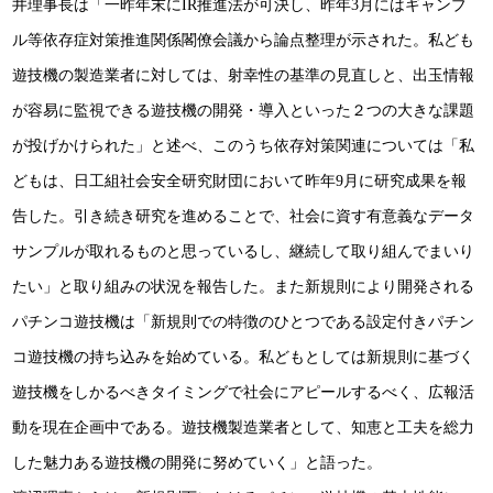
井理事長は「一昨年末にIR推進法が可決し、昨年3月にはギャンブ
ル等依存症対策推進関係閣僚会議から論点整理が示された。私ども
遊技機の製造業者に対しては、射幸性の基準の見直しと、出玉情報
が容易に監視できる遊技機の開発・導入といった２つの大きな課題
が投げかけられた」と述べ、このうち依存対策関連については「私
どもは、日工組社会安全研究財団において昨年9月に研究成果を報
告した。引き続き研究を進めることで、社会に資す有意義なデータ
サンプルが取れるものと思っているし、継続して取り組んでまいり
たい」と取り組みの状況を報告した。また新規則により開発される
パチンコ遊技機は「新規則での特徴のひとつである設定付きパチン
コ遊技機の持ち込みを始めている。私どもとしては新規則に基づく
遊技機をしかるべきタイミングで社会にアピールするべく、広報活
動を現在企画中である。遊技機製造業者として、知恵と工夫を総力
した魅力ある遊技機の開発に努めていく」と語った。