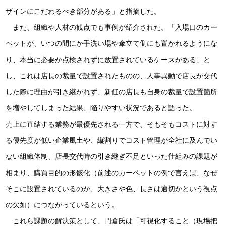
ザインにこだわるべき部分がある」と指摘した。
また、組織や人材の観点でも事例が紹介された。「入場口のカー
ペットが、いつの間にか手洗い場や傘立て側にも置かれるようにな
り、本当に必要か点検されずに放置されているケースがある」と
し、これは店長の裁量で設置されたものの、人事異動で店長が交代
した際に理由が引き継がれず、新任の店長も自身の裁量で設置箇所
を増やしてしまった結果、陥りやすい状況であると語った。
売上に直結する業務が最優先される一方で、そもそもコストに対す
る優先度が低い企業風土や、縦割りでコスト管理が全社に及んでい
ない組織体制、店長交代時の引き継ぎ不足といった仕組みの課題が
相まり、購買目的の形骸化（前述のカーペットの例で言えば、なぜ
そこに設置されているのか、大きさや色、長さは適切かという視点
の欠如）につながっているという。
これら課題の解決策として、門倉氏は「可視化すること（現場把