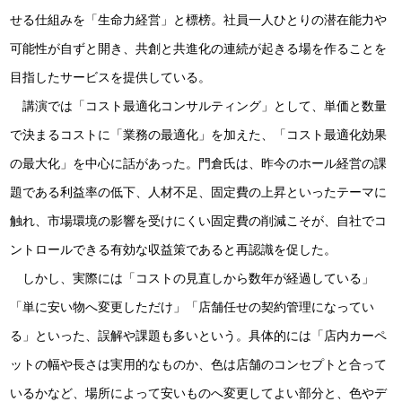
せる仕組みを「生命力経営」と標榜。社員一人ひとりの潜在能力や
可能性が自ずと開き、共創と共進化の連続が起きる場を作ることを
目指したサービスを提供している。
講演では「コスト最適化コンサルティング」として、単価と数量
で決まるコストに「業務の最適化」を加えた、「コスト最適化効果
の最大化」を中心に話があった。門倉氏は、昨今のホール経営の課
題である利益率の低下、人材不足、固定費の上昇といったテーマに
触れ、市場環境の影響を受けにくい固定費の削減こそが、自社でコ
ントロールできる有効な収益策であると再認識を促した。
しかし、実際には「コストの見直しから数年が経過している」
「単に安い物へ変更しただけ」「店舗任せの契約管理になってい
る」といった、誤解や課題も多いという。具体的には「店内カーペ
ットの幅や長さは実用的なものか、色は店舗のコンセプトと合って
いるかなど、場所によって安いものへ変更してよい部分と、色やデ