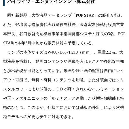
ハイライツ・エンタテインメント株式会社
同社新製品、大型液晶データランプ「POP STAR」の紹介が行わ
れた。登壇者は齋藤慶代表取締役副社長、金森宏常務執行役員営業
本部長、谷口敏啓周辺機器事業本部開発部システム課長の3名。POP
STARは本年3月中旬から販売開始を予定している。
ランプの本体サイズはW400×D63×H210（ｍｍ）、重量2.2㎏。大
型液晶を搭載し、動画コンテンツや画像を入れることで多彩な告知
と演出表現が可能となっている。動画や静止画の配置は自由にレイ
アウト可能で、無料・有料コンテンツを用意。また外装面ではクリ
スタルカットにより37個のＬＥＤが輝くきれいなイルミネーション
や玉・メダルユニットの「ルミナス」と連動した状態告知機能も特
徴のひとつ。このほか、仕様面においては基板の外出しにより次機
種モデルへの変更も安価に対応できる。