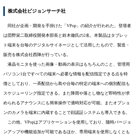
株式会社ビジョンサーチ社
同社が企画・開発を手掛けた「VPop」の紹介が行われた。登壇者
は団野栄二取締役開発本部長と鈴木徹氏の2名。本製品はタブレッ
ト端末を台毎のデジタルサイネージとして活用したもので、製造・
販売を株式会社西陣が行っている。
液晶モニタを使った画像・動画の表示はもちろんのこと、管理用
パソコン1台ですべての端末へ必要な情報を配信指定できる点を特
徴としており、一斉配信から島や台毎の特定の端末への個別配信も
スケジューリング指定できる。また降雨や落とし物など即時性が求
められるアナウンスにも簡単操作で適時対応が可能。またオプショ
ンのカメラを端末に内蔵することで顔認証システムも導入できる。
この他、VPopはアプリケーションを使用しており、随時バージョ
ンアップや機能追加が可能であるほか、専用端末を使用しなくとも