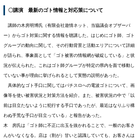
〇講演 最新のゴト情報と対応策について
講師の木房明博氏（有限会社遊情ネット、当協議会オブザーバ
ー）からゴト対策に関する情報を聴講した。はじめにゴト師、ゴト
グループの動向に関して、その行動背景と活動エリアについて詳細
が語られ、事象面として「ゴト被害の情報網が破綻している」と状
況が伝えられた。これはゴト師グループが特定の県内を面で移動し
ていない事が理由に挙げられるとして実態の説明があった。
具体的なゴト手口に関してはパチスロへの電波ゴトについて、画
像等を使い被害状況と対策方法を紹介。また、被害状況の中で「以
前は目立たないように犯行する手口であったが、最近はなりふり構
わぬ手荒な手口が目立っている」と報告があった。
木 房氏は「ゴト師に不正に出玉を抜かれることで、一般のお客さ
んがいなくなる。店は（割が）甘いと認識していても、お客さんは