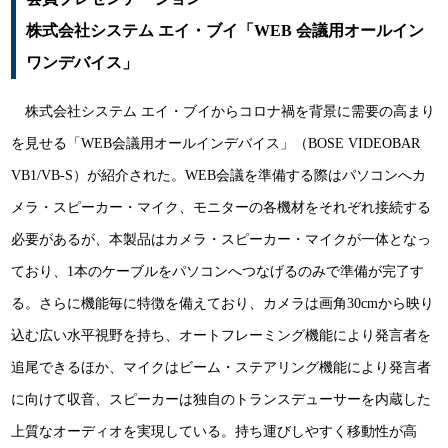
株式会社システム エイ・ブイ「WEB 会議用オールイン
ワンデバイス」
株式会社システム エイ・ブイからコロナ禍を背景に需要の高まり
を見せる「WEB会議用オールインデバイス」（BOSE VIDEOBAR
VB1/VB-S）が紹介された。WEB会議を準備する際はパソコンへカ
メラ・スピーカー・マイク、モニターの各機材をそれぞれ接続する
必要があるが、本製品はカメラ・スピーカー・マイクが一体となっ
ており、1本のケーブルをパソコンへつなげるのみで準備が完了す
る。さらに機能毎に特徴を備えており、カメラは画角30cmから映り
込む広い水平視野を持ち、オートフレーミング機能により発言者を
追尾できるほか、マイクはビーム・ステアリング機能により発言者
に向けて収音、スピーカーは独自のトランスデューサーを内蔵した
上質なオーディオを実現している。持ち運びしやすく移動性が高