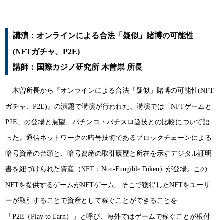
講演：オンラインによる合法「疑似」賭博の可能性
(NFTガチャ、P2E)
講師：国際カジノ研究所 木曽祟 所長
木曽所長から『オンラインによる合法「疑似」賭博の可能性(NFT
ガチャ、P2E)』の演題で講演が行われた。講演では「NFTゲームと
P2E」の登場と展望、パチンコ・パチスロ遊技との比較について語
った。通信ネットワークの暗号技術であるブロックチェーンによる
暗号資産の台頭と、暗号資産の取引履歴と所在を示すデジタル証明
書を紐づけられた資産（NFT：Non-Fungible Token）が登場。この
NFTを提供するゲームがNFTゲーム、そこで獲得したNFTをユーザ
ーが取引することで資産として稼ぐことができることを
「P2E（Play to Earn）」と呼び、海外ではゲームで稼ぐことが根付