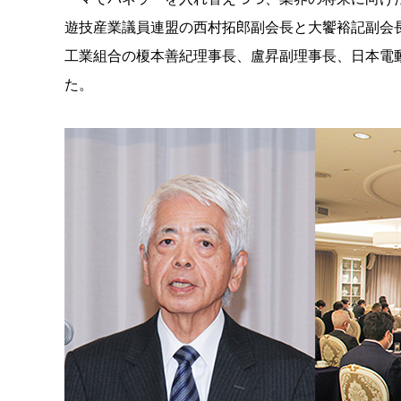
遊技産業議員連盟の西村拓郎副会長と大饗裕記副会
工業組合の榎本善紀理事長、盧昇副理事長、日本電
た。