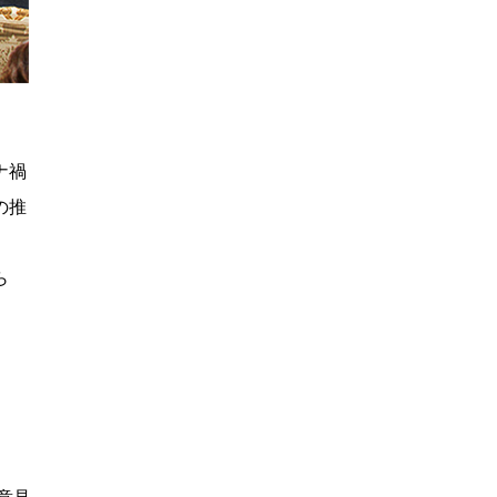
ナ禍
の推
ら