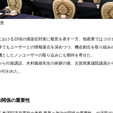
全景
おける日頃の感染症対策に敬意を表す一方、他産業ではコロ
界でもユーザーとの情報接点を深めつつ、機会創出を取り組み
機としたノンユーザーの取り込みにも期待を寄せた。
ら行政講話、木村義雄先生の挨拶の後、古賀篤衆議院議員か
が行われた。
の関係の重要性