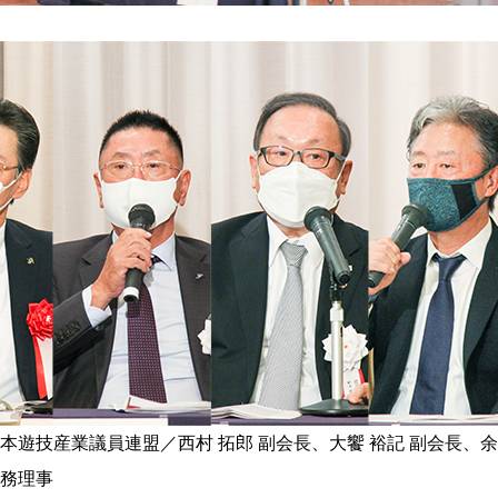
本遊技産業議員連盟／西村 拓郎 副会長、大饗 裕記 副会長、
常務理事