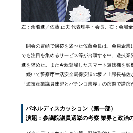
左：余暇進／佐藤 正夫 代表理事・会長、右：会場
開会の冒頭で挨拶を述べた佐藤会長は、会員企業に
でも注目を集めるサービス等が台頭する中、遊技業
進を求めた。また今般登場したスマート遊技機を契
続いて警察庁生活安全局保安課の坂ノ上課長補佐か
「遊技産業議員連盟とパチンコ業界」の演題で講演
パネルディスカッション（第一部）
演題：参議院議員選挙の考察 業界と政治