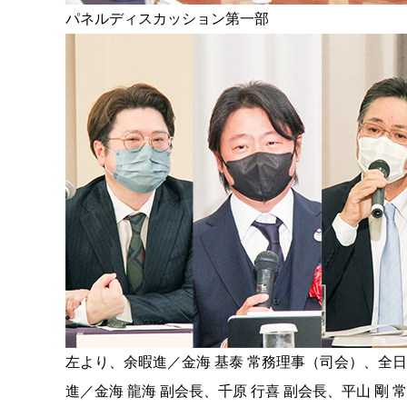
パネルディスカッション第一部
左より、余暇進／金海 基泰 常務理事（司会）、全日
進／金海 龍海 副会長、千原 行喜 副会長、平山 剛 