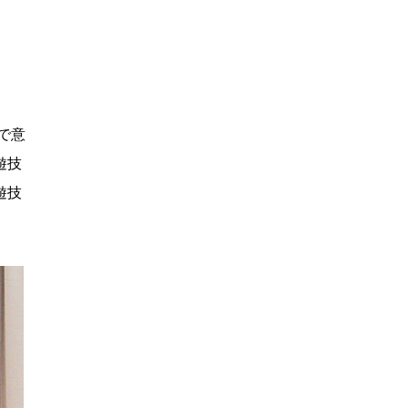
で意
遊技
遊技