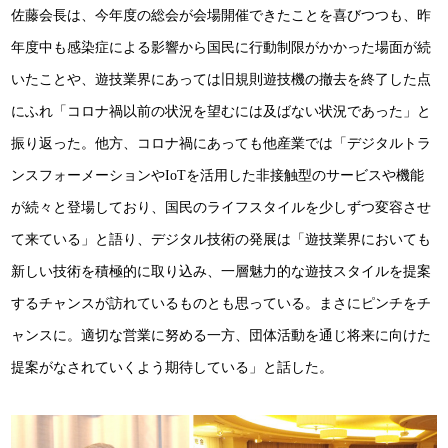
佐藤会長は、今年度の総会が会場開催できたことを喜びつつも、昨
年度中も感染症による影響から国民に行動制限がかかった場面が続
いたことや、遊技業界にあっては旧規則遊技機の撤去を終了した点
にふれ「コロナ禍以前の状況を望むには及ばない状況であった」と
振り返った。他方、コロナ禍にあっても他産業では「デジタルトラ
ンスフォーメーションやIoTを活用した非接触型のサービスや機能
が続々と登場しており、国民のライフスタイルを少しずつ変容させ
て来ている」と語り、デジタル技術の発展は「遊技業界においても
新しい技術を積極的に取り込み、一層魅力的な遊技スタイルを提案
するチャンスが訪れているものとも思っている。まさにピンチをチ
ャンスに。適切な営業に努める一方、団体活動を通じ将来に向けた
提案がなされていくよう期待している」と話した。